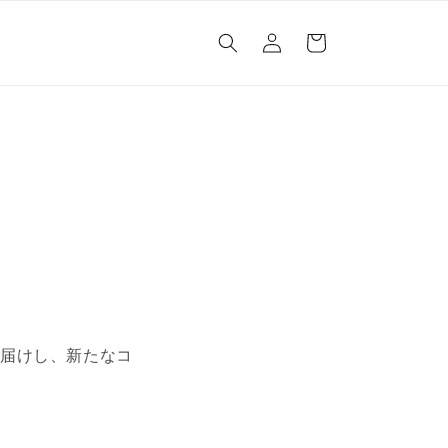
ロ
カ
グ
ー
イ
ト
ン
。
お届けし、新たなコ